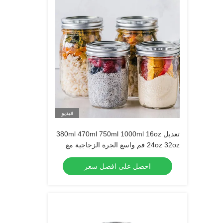
فيديو
تعديل 380ml 470ml 750ml 1000ml 16oz
24oz 32oz فم واسع الجرة الزجاجية مع
غطاء في السائبة
احصل على افضل سعر