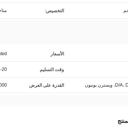
جم
متاح
التخصيص:
ated
الأسعار
15-20 يو
وقت التسليم
1000 قطعة في
القدرة على العرض
نتج