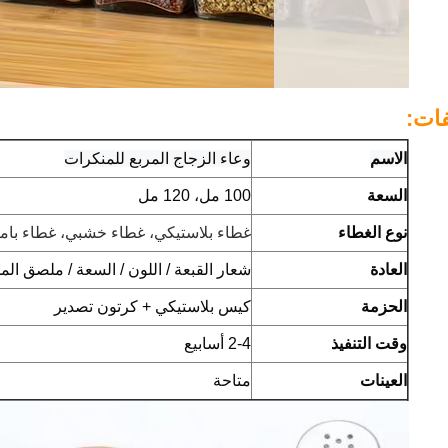
ات:
الاسم
وعاء الزجاج المربع للمنكرات
السعة
100 مل، 120 مل
نوع الغطاء
غطاء بلاستيكي، غطاء خشبي، غطاء بامب
العادة
شعار القبعة / اللون / السعة / ملصق المل
الحزمة
كيس بلاستيكي + كرتون تصدير
وقت التنفيذ
2-4 أسابيع
العينات
متاحة