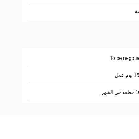
ة
To be negoti
م عمل
 الشهر