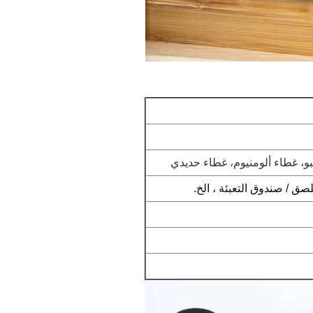
و، غطاء ألومنيوم، غطاء حديدي
صق / صندوق التعبئة ، الخ.