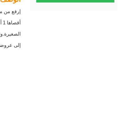
إرفع من مس
الصغيرة.وت
إلى عروض