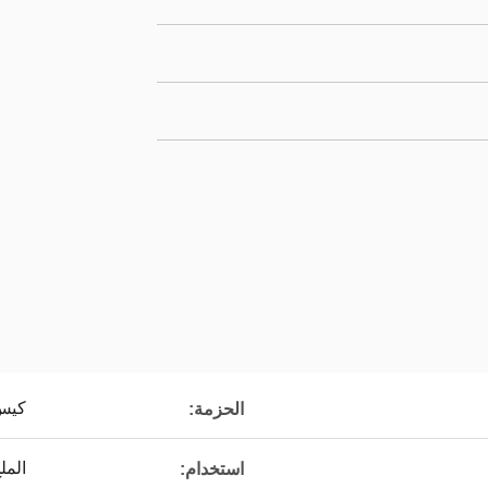
كيس 
الحزمة:
المل
استخدام: