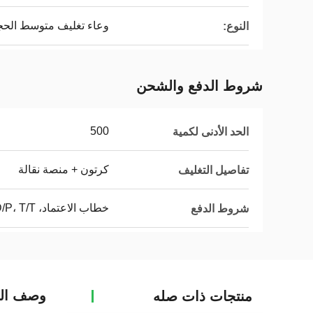
وعاء تغليف متوسط ​​الح
النوع:
شروط الدفع والشحن
500
الحد الأدنى لكمية
كرتون + منصة نقالة
تفاصيل التغليف
خطاب الاعتماد، D/A، D/P، T/T، ويسترن يونيون
شروط الدفع
وصف الم
منتجات ذات صله