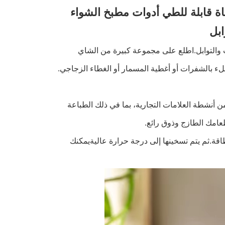
اة قابلة للطي أدوات مطبخ الشواء
ابل
الأعشاب والتوابل.اطلع على مجموعة كبيرة من الشاي
 زجاجية سهلة الختم والملء بالشفرات أو أغطية المسمار أو الغطاء الزجاجي.
طبيعية بالكامل من IDEA لمجموعة متنوعة من أنشطة العلامات التجارية، بما في ذلك الطباعة
عامك الطازج وذوق رائع.
الطاقة.ثم يتم تسخينها إلى درجة حرارة عاليةيمكنك