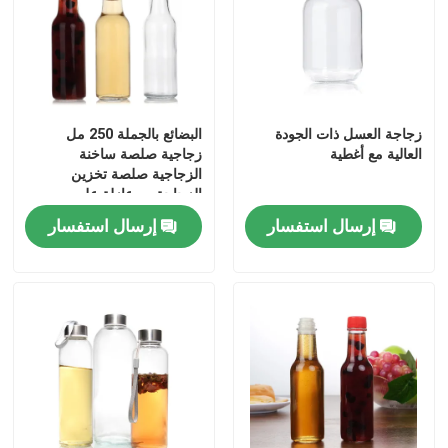
غطاء الزجاجة
أدوات الزجاج المنزلية
زجاجة العسل ذات الجودة
البضائع بالجملة 250 مل
العالية مع أغطية
زجاجية صلصة ساخنة
الزجاجية صلصة تخزين
الزجاجة مع عازلة على
التسرب التواء قبعة
إرسال استفسار
إرسال استفسار