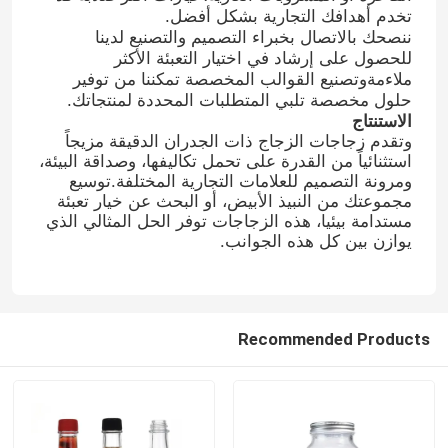
تخدم أهدافك التجارية بشكل أفضل.
ننصحك بالاتصال بخبراء التصميم والتصنيع لدينا
جولة في المعمل
للحصول على إرشاد في اختيار التعبئة الأكثر
ملاءمةوتصنيع القوالب المخصصة تمكننا من توفير
حلول مخصصة تلبي المتطلبات المحددة لمنتجاتك.
ضبط الجودة
الاستنتاج
وتقدم زجاجات الزجاج ذات الجدران الدقيقة مزيجاً
استثنائياً من القدرة على تحمل تكاليفها، وصداقة البيئة،
ومرونة التصميم للعلامات التجارية المختلفة.توسيع
اتصل بنا
مجموعتك من النبيذ الأبيض، أو البحث عن خيار تعبئة
مستدامة بيئيا، هذه الزجاجات توفر الحل المثالي الذي
يوازن بين كل هذه الجوانب.
طلب اقتباس
زجاجات زجاجية
Recommended Products
أوعية زجاجية
أكواب زجاجية