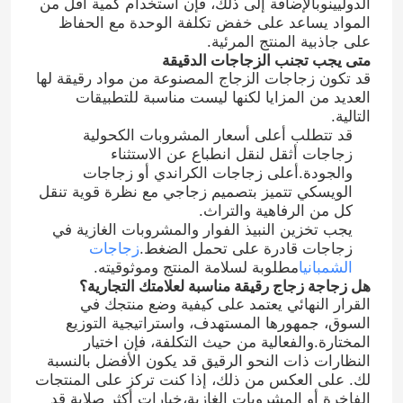
الدوليينوبالإضافة إلى ذلك، فإن استخدام كمية أقل من
المواد يساعد على خفض تكلفة الوحدة مع الحفاظ
على جاذبية المنتج المرئية.
متى يجب تجنب الزجاجات الدقيقة
قد تكون زجاجات الزجاج المصنوعة من مواد رقيقة لها
العديد من المزايا لكنها ليست مناسبة للتطبيقات
التالية.
قد تتطلب أعلى أسعار المشروبات الكحولية
زجاجات أثقل لنقل انطباع عن الاستثناء
والجودة.أعلى زجاجات الكراندي أو زجاجات
الويسكي تتميز بتصميم زجاجي مع نظرة قوية تنقل
كل من الرفاهية والتراث.
يجب تخزين النبيذ الفوار والمشروبات الغازية في
زجاجات قادرة على تحمل الضغط.
زجاجات
الشمبانيا
مطلوبة لسلامة المنتج وموثوقيته.
منزل
هل زجاجة زجاج رقيقة مناسبة لعلامتك التجارية؟
القرار النهائي يعتمد على كيفية وضع منتجك في
السوق، جمهورها المستهدف، واستراتيجية التوزيع
المنتجات
المختارة.والفعالية من حيث التكلفة، فإن اختيار
النظارات ذات النحو الرقيق قد يكون الأفضل بالنسبة
لك. على العكس من ذلك، إذا كنت تركز على المنتجات
حول بنا
الفاخرة أو المشروبات الغازية،خيارات أكثر صلابة قد