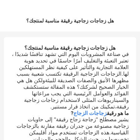
هل زجاجات زجاجية رقيقة مناسبة لمنتجك؟
هل زجاجات زجاجية رقيقة مناسبة لمنتجك؟
في صناعة المشروبات اليوم التي تشهد تنافسًا شديدًا ،
تعتبر التعبئة والتغليف أمرًا حاسمًا في تحديد هوية
العلامة التجارية والتأثير على كيفية نظر المستهلكين
لها.الزجاجات الزجاجية الرقيقة تكتسب شعبية بسبب
مظهرها الأنيق والصفات الصديقة للبيئةولكن هل هي
الخيار الصحيح لشركتك؟ هذه المقالة ستستكشف
الفوائد والعوامل الرئيسية التي يجب مراعاتها
والسيناريوهات المثلى لاستخدام زجاجات زجاجية
رقيقة،تمكينك من اتخاذ قرار مستنير.
ما هو رقيق
زجاجات الزجاج
?
يشير مصطلح "زجاجة زجاج رقيقة" إلى حاويات
زجاجية مصنوعة من جدران رقيقة مقارنة بالزجاجات
القياسية.هذه الزجاجات تستخدم مواد أقليمكن
تخصيصها من حيث الشكل والحجم والميزات