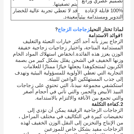
تصميم عصري ورائع
يتم تصفيتها.
100% قابلة لإعادة
قد لا تعطي تجربة عالية للخضار
التدوير ومستدامة بيئياً
معينة
د.
لماذا تختار النحيل
زجاجات الزجاج
?
1فوائد الاستدامة
الزجاج يبرز بأنه أحد أكثر خيارات التعبئة والتغليف
المستدامة المتاحة، واختيار زجاجيات زجاجية خفيفة
الوزن يعزز هذه الفائدة.انخفاض استهلاك المواد الخام
وزنها الخفيف في الشحن يقلل بشكل كبير من بصمة
الكربون لمنتجكوهذا يجعلها خيارًا ممتازًا للعلامات
التجارية التي تعطي الأولوية للمسؤولية البيئية وتهدف
إلى جذب المستهلكين الواعين للبيئة.
استكشفي مجموعة نبيذنا، التي تحتوي على زجاجات
النبيذ الأبيض والحمر، والتي تأتي في أحجام أصغر
والتي تجمع بين الأناقة والالتزام بالاستدامة.
2.
كفاءة التكلفة
الزجاجات الزجاجية الرقيقة يمكن أن تؤدي إلى
تخفيضات كبيرة في التكاليف في مختلف المراحل ،
من الإنتاج والتخزين إلى النقل.الوزن الخفيف لهذه
الزجاجات مفيد بشكل خاص للموزعين