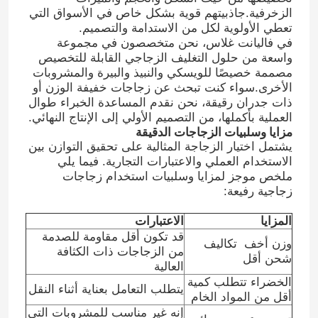
الزخرفية.جاذبيتهم قوية بشكل خاص في الأسواق التي
تعطي الأولوية لكل من الاستدامة والتصميم.
في فاليانت غلاس، نحن متخصصون في مجموعة
واسعة من حلول التغليف الزجاجي القابلة للتخصيص
مصممة خصيصًا للويسكي والنبيذ والبيرة والمشروبات
الأخرى.سواء كنت تبحث عن زجاجات خفيفة الوزن أو
ذات جدران رقيقة، نحن نقدم المساعدة الخبراء طوال
العملية بأكملها، من التصميم الأولي إلى الإنتاج النهائي.
مزايا وسلبيات الزجاجات الدقيقة
يشتمل اختيار الزجاجة المثالية على تحقيق التوازن بين
الاستخدام العملي والاعتبارات التجارية. فيما يلي
ملخص موجز لمزايا وسلبيات استخدام زجاجات
زجاجية رفيعة:
المزايا
الاعتبارات
قد تكون أقل مقاومة للصدمة
وزن أخف ‬ تكاليف
من الزجاجات ذات الكثافة
شحن أقل
العالية
الخضراء تتطلب كمية
يتطلب التعامل بعناية أثناء النقل
أقل من المواد الخام
إنه غير مناسب للمشروبات التي