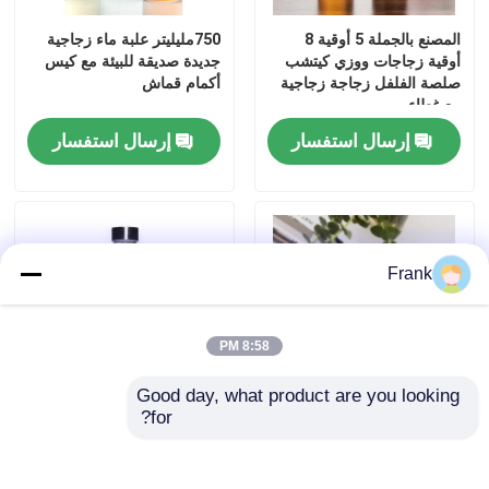
المصنع بالجملة 5 أوقية 8
750مليليتر علبة ماء زجاجية
أوقية زجاجات ووزي كيتشب
جديدة صديقة للبيئة مع كيس
صلصة الفلفل زجاجة زجاجية
أكمام قماش
مع غطاء
إرسال استفسار
إرسال استفسار
Frank
8:58 PM
Good day, what product are you looking 
for?
زجاجة مائية زجاجية شفافة مع
تصميم جديد 350ml/500ml
غطاء من الفولاذ المقاوم للصدأ
زجاجة مياه زجاجية عالية
البوروسيليكات مع غطاء من
الفولاذ المقاوم للصدأ