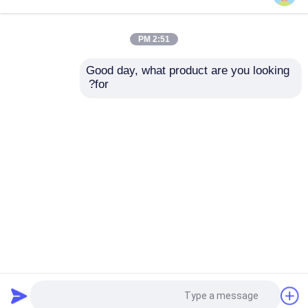
2:51 PM
Good day, what product are you looking 
for?
إمدادات المصنع 8 أوقية 12
زجاجة عطر 10 مل على
أوقية فارغة واضحة الحلوى
الزجاج مع كرة من الفولاذ
حاويات مستديرة
المقاوم للصدأ
إرسال استفسار
إرسال استفسار
منزل
حول نا
اتصل بنا
Desktop Site
خريطة الموقع
سياسة الخصوصية
جودة
زجاجات زجاجية
مصنع الصين.Copyright © 2026
Anhui Idea Technology Imp & Exp Co., Ltd.. All