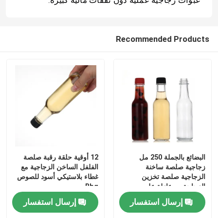
جولة في المعمل
Recommended Products
ضبط الجودة
اتصل بنا
طلب اقتباس
زجاجات زجاجية
البضائع بالجملة 250 مل
12 أوقية حلقة رقبة صلصة
زجاجية صلصة ساخنة
الفلفل الساخن الزجاجية مع
الزجاجية صلصة تخزين
غطاء بلاستيكي أسود للصوص
أوعية زجاجية
الزجاجة مع عازلة على
Bbq
التسرب التواء قبعة
إرسال استفسار
إرسال استفسار
أكواب زجاجية