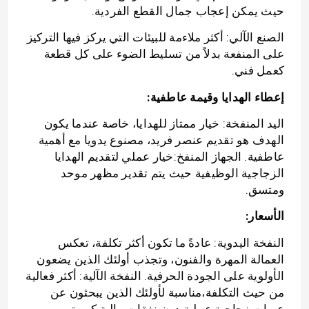
حيث يمكن إعجاب جمال القطع الفردية.
الصنع الآلي: أكثر ملاءمة للبيئات التي يركز فيها التركيز
على المنفعة بدلاً من تسليط الضوء على كل قطعة
كعمل فني.
إعطاء الهدايا وقيمة عاطفية:
اليد المنفخة: خيار ممتاز للهدايا، خاصة عندما يكون
الهدف هو تقديم عنصر فريد، مصنوع يدويا مع أهمية
عاطفية. الجهاز المنفخ:خيار عملي لتقديم الهدايا
الزجاجية الوظيفية حيث يتم تقدير مظهر موحد
ومتسق.
الأسعار:
منزل
النفخة اليدوية: عادةً ما تكون أكثر تكلفة، تعكس
العمالة المهرة والفنون، وتجذب أولئك الذين يضعون
المنتجات
الأولوية على الجودة الحرفية. النفخة الآلية: أكثر فعالية
من حيث التكلفة،مناسبة لأولئك الذين يبحثون عن
حول بنا
عبوات زجاجية عملية دون نفقات مالية كبيرة.