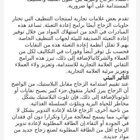
المستدامة على أنها ضرورية.
تقدم بعض علامات تجارية لمنتجات التنظيف التي تختار
حاويات الزجاج أيضًا برامج إعادة التعبئة. تساعد هذه
المبادرات في الحد من استهلاك المواد من خلال توفير
إعادة التعبئة الصديقة للبيئة لجهات التنظيف الخاصة
بهم.لا تقلل أنظمة إعادة التعبئة هذه من النفايات
فحسب بل توفر أيضاً وفورات في التكاليف لكل من
العملاء والشركاتبالإضافة إلى ذلك، تبرز هذه البرامج
التفاني العلامة التجارية للاستدامة، وتعزيز ولاء العملاء
وتعزيز مرئية العلامة التجارية.
التأثير البيئي
عند تقييم استدامة الزجاج مقابل البلاستيك، من الواضح
أن الزجاج يبرز كخيار متفوق.جزء كبير يصبح نفايات أو
تلوثوبالإضافة إلى ذلك، فإن تلوث البلاستيك يشكّل
منزل
مخاطر للحياة البرية ويتلوّث السلسلة الغذائية.
من ناحية أخرى، الزجاج قابلة لإعادة التدوير بشكل لا
نهائي، مما يسمح لمعالجة مرارا وتكرارا دون أي فقدان
المنتجات
في الجودة أو النقاء.إن الطاقة المطلوبة لإعادة تدوير
الزجاج أقل من الطاقة المطلوبة لصنع زجاج جديد من
مواد جديدة.
حول بنا