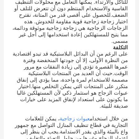
للتآكل والارتداء. يمكنها التعامل مع محلولات التنظيف
القاسية والاستخدام المنتظم دون أن تتعرض للتلف أو
الضعف.للحصول على أقصى قدر من المتانة، نقترح
اختيار زجاجة زجاجية قوية مقاومة للخدوش. هذه
الزجاجات الزجاجية هي زجاجة زجاجية موثوقة ودائمة،
مما يتيح للمستهلكين إعادة استخدامها إلى أجل غير
مسمى.
التكلفة
على الرغم من أن البدائل البلاستيكية قد تبدو اقتصادية
من النظرة الأولى، إلا أن جودتها المنخفضة وفترة
عمرها القصيرة تؤدي إلى زيادة النفقات مع مرور
الوقت.حيث أن العديد من المنتجات البلاستيكية
مصممة للاستخدام لمرة واحدة، مما يؤدي إلى إنفاق
متكرر على المنتجات التي يمكن التخلص منها.اختيار
عبوات الزجاج هو استثمار ذكي لأن المستهلكين غالبا
ما يكونون على استعداد لإنفاق المزيد على خيارات
صديقة للبيئة.
من خلال استخدام
عبوات زجاجية
، يمكن للعلامات
التجارية في قطاع تنظيف المنازل التواصل مع جمهور
واع بالبيئة والذي يقدر الاستدامة.يجب أن ينظر إلى
اعتماد الزجاج وغيرها من حلول التعبئة والتغليف