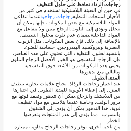
زجاجات الرذاذ تحافظ على حلول التنظيف
في حين أن التعبئة البلاستيكية تستخدم في كثير من
الأحيان لمنتجات التنظيف
زجاجات زجاجية
عندما تتفاعل
المواد البلاستيكية مع بعض المكونات، فإنها يمكن أن
تتحلل وتؤدي إلى التلوث.الزجاج متين ولا يتفاعل مع
المواد الداخليةلضمان عدم تلوث محلول التنظيف.
بالإضافة إلى ذلك، فإن بعض المكونات، مثل الزيوت
العطرية وبيروكسيد الهيدروجين، حساسة للضوء.
بالنسبة لحلول التنظيف التي تحتوي على هذه العناصر،
فإن الزجاج البنفسجي هو الخيار الأفضل.الزجاج الملون
يحمي هذه المكونات من الأشعة فوق البنفسجية،
وبالتالي منع تدهورها.
المدى الطويل
عند اختيار زجاجات الرذاذ، تحتاج علامات تجارية تنظيف
المنزل إلى إعطاء الأولوية للمدى الطويل في اختيارها
بين البلاستيك والزجاج.يمكن أن تتدهور وتفقد قوتها مع
مرور الوقت، وخاصة عندما يتلامس مع مواد تنظيف
قوية. هذا التدهور يمكن أن يؤدي إلى الشقوق
والتسرب ، مما يؤدي إلى هدر المنتجات وتعرضها
للخطر.
من ناحية أخرى، توفر زجاجات الزجاج مقاومة ممتازة