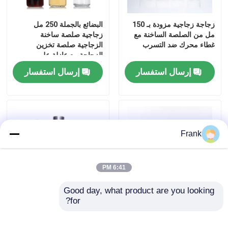
زجاجة زجاجية مزودة بـ 150
البضائع بالجملة 250 مل
مل من الصلصة الساخنة مع
زجاجية صلصة ساخنة
غطاء محرك ضد التسرب
الزجاجية صلصة تخزين
الزجاجة مع عازلة على
التسرب التواء قبعة
إرسال استفسار
إرسال استفسار
Frank
6:41 PM
Good day, what product are you looking 
for?
زجاجة مائية زجاجية شفافة مع
زجاجات زجاجية صديقة للبيئة
غطاء من الفولاذ المقاوم للصدأ
غطاء من الفولاذ المقاوم للصدأ
خالي من BPA 500 مل