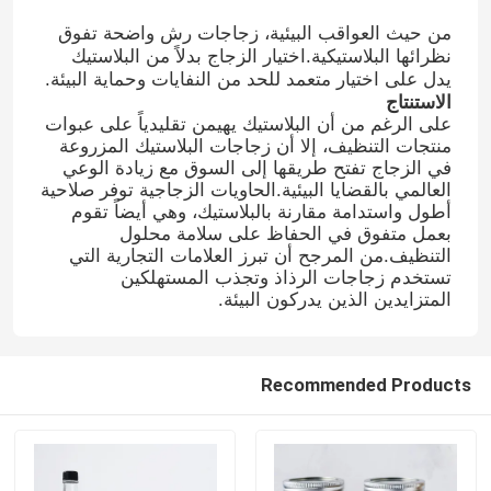
من حيث العواقب البيئية، زجاجات رش واضحة تفوق
نظرائها البلاستيكية.اختيار الزجاج بدلاً من البلاستيك
جولة في المعمل
يدل على اختيار متعمد للحد من النفايات وحماية البيئة.
الاستنتاج
على الرغم من أن البلاستيك يهيمن تقليدياً على عبوات
ضبط الجودة
منتجات التنظيف، إلا أن زجاجات البلاستيك المزروعة
في الزجاج تفتح طريقها إلى السوق مع زيادة الوعي
العالمي بالقضايا البيئية.الحاويات الزجاجية توفر صلاحية
اتصل بنا
أطول واستدامة مقارنة بالبلاستيك، وهي أيضاً تقوم
بعمل متفوق في الحفاظ على سلامة محلول
التنظيف.من المرجح أن تبرز العلامات التجارية التي
طلب اقتباس
تستخدم زجاجات الرذاذ وتجذب المستهلكين
المتزايدين الذين يدركون البيئة.
زجاجات زجاجية
Recommended Products
أوعية زجاجية
أكواب زجاجية