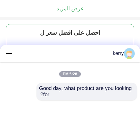
عرض المزيد
احصل على افضل سعر ل
استخدام مصنع الغذاء 1 أوز 4 أوز 8
kerry
أوز شكل مستدير علبة تخزين فارغة
واضحة زجاجية أوعية الغذاء مع غطاء
مشبك
5:28 PM
Good day, what product are you looking 
for?
استمر
المنتجات الموصى بها