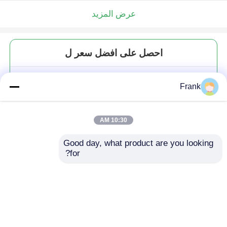
عرض المزيد
احصل على افضل سعر ل
الصف الغذائي المستديرة الشفافة
Frank
25 مل إلى 1000 مل المربى العسل
الهلام الزجاجية وعاء التخزين مع
الغطاء الصلب المعدني
10:30 AM
Good day, what product are you looking 
for?
استمر
المنتجات الموصى بها