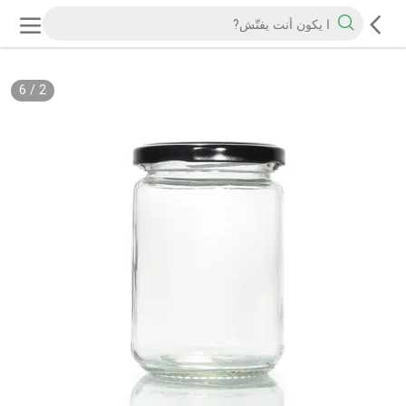
6
/
2