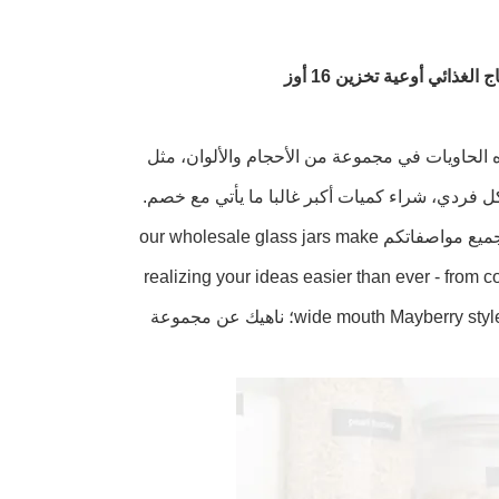
ذائي أوعية تخزين 16 أوز
ه الحاويات في مجموعة من الأحجام والألوان، مثل
كل فردي، شراء كميات أكبر غالبا ما يأتي مع خصم.
أطلقوا سراح أفكاركم الإبداعية للتعبئة مع زجاجاتنا عالية الجودة المصممة لتلبية جميع مواصفاتكم our wholesale glass jars make
realizing your ideas easier than ever - from 
wide mouth Mayberry style jars - not forgetting Mason jars for canning or candle shaped candle jars؛ ناهيك عن مجموعة