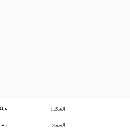
هياغ
الشكل:
مست
السمة: