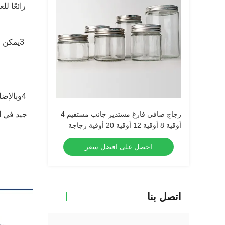
رائعًا ل
3يمكن 
4وبالإض
زجاج صافي فارغ مستدير جانب مستقيم 4
جيد في ا
أوقية 8 أوقية 12 أوقية 20 أوقية زجاجة
زجاجية حاوية الطعام مع غطاء معدني عميق
احصل على افضل سعر
اتصل بنا