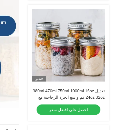
فيديو
تعديل 380ml 470ml 750ml 1000ml 16oz
24oz 32oz فم واسع الجرة الزجاجية مع
غطاء في السائبة
احصل على افضل سعر