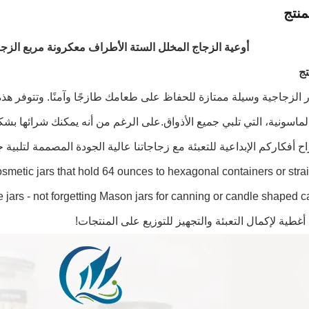
نتج
أوعية الزجاج المخلل الستة الأطراف معكرونة مربع الزجاج الغ
ج
ر الزجاجية وسيلة ممتازة للحفاظ على طعامك طازجًا وآمنًا. وتتوفر هذ
لماسونية، التي تلبي جميع الأذواق.على الرغم من أنه يمكنك شرائها بش
cosmetic jars that hold 64 ounces to hexagonal containers or stra
غطية لإكمال التعبئة والتجهيز للتوزيع على المنتجات!