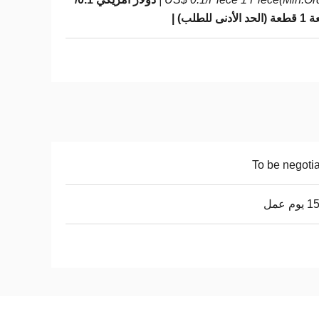
لأدنى للطلب) |
To be negoti
م عمل