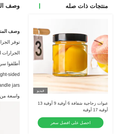
وصف الم
منتجات ذات صله
وصف المنت
توفر الجرا
الجرارات ا
ight-sided
فيديو
واسعة من أ
عبوات زجاجية شفافة 6 أوقية 9 أوقية 13
أوقية 17 أوقية
احصل على افضل سعر