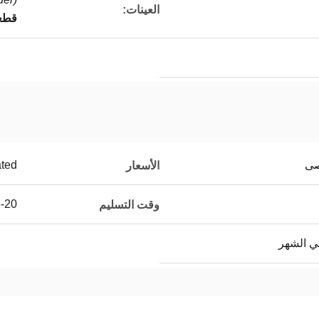
العينات:
قطعة 1 قطعة (الحد ا
ated
الأسعار
15-20 يو
وقت التسليم