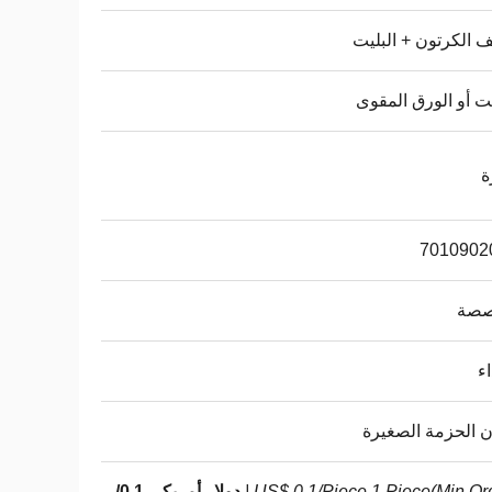
ف الكرتون + البليت
يت أو الورق المقوى
ة
7010902
صة
اء
 الحزمة الصغيرة
US$ 0.1/Piece 1 Piece(Min.Orde
دولار أمريكي 0.1/