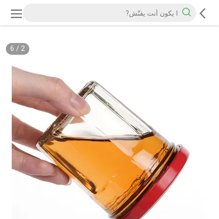
6
/
2