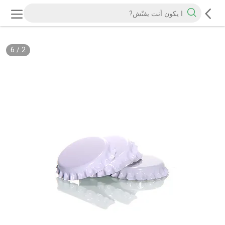
6
/
2