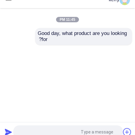
استبدال غطاء الصفيحة بالجملة
11:45 PM
Good day, what product are you looking 
for?
استمر
المنتجات الموصى بها
منزل
حول نا
اتصل بنا
Desktop Site
خريطة الموقع
سياسة الخصوصية
جودة
زجاجات زجاجية
مصنع الصين.Copyright © 2026
Anhui Idea Technology Imp & Exp Co., Ltd.. All