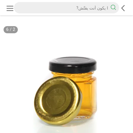
6
/
2