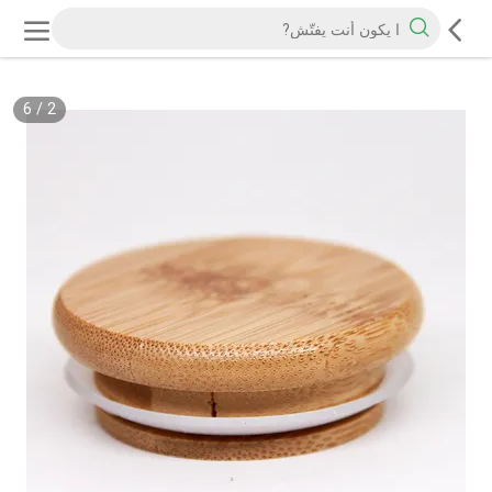
6
/
2