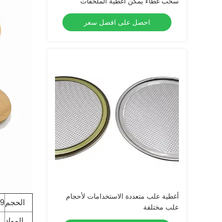
سحب غطاء يمكن أغطية الملحقات
احصل على افضل سعر
أغطية علب متعددة الاستخدامات لأحجام
الحجم
59ملم، 62ملم،
علب مختلفة
المواد