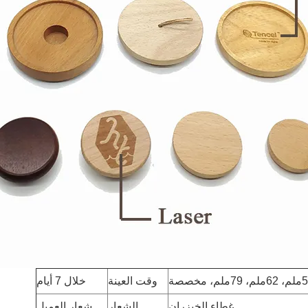
 79ملم، مخصصة
وقت العينة
خلال 7 أيام
غطاء الخيزران
الشعار
شعار العميل