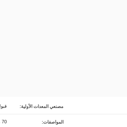
قبو
مصنعي المعدات الأولية:
70 مللي متر 86 مللي متر حجم مخصص
المواصفات: