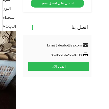
احصل على افضل سعر
اللون
استخدام
الـ MOQ
اتصل بنا
kylin@ideabottles.com
86-0551-6266-8708
اتصل الآن