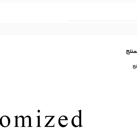
نتج
ج