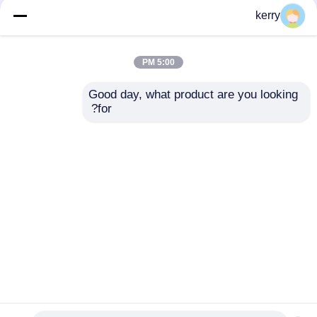
70ملم علبة صانع جرة كوب أغطية
kerry
الخيزران الطبيعي الخشبي مع فتحة
القش
5:00 PM
Good day, what product are you looking 
for?
استمر
المنتجات الموصى بها
منزل
حول نا
اتصل بنا
Desktop Site
خريطة الموقع
سياسة الخصوصية
جودة
زجاجات زجاجية
مصنع الصين.Copyright © 2026