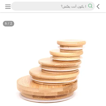
6
/
2