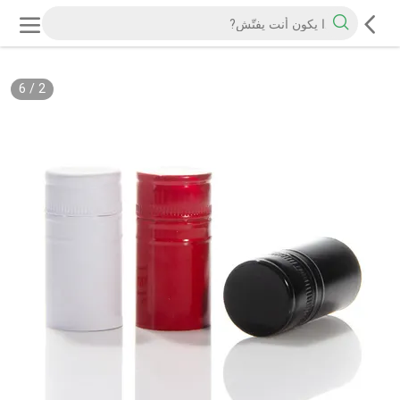
6
/
2