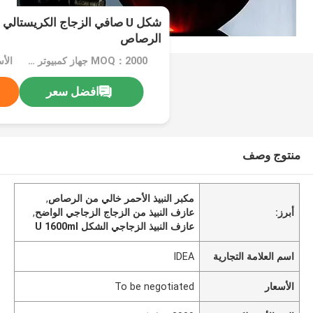
شكل U صافي الزجاج الكريست
الرصاص
MOQ：2000 جهاز كمبيوتر شخصى
افضل سعر
منتوج وصف
مكبر النبيذ الأحمر خالي من الرصاص
,
أبرز:
عازف النبيذ من الزجاج الزجاجي الواضح
,
عازف النبيذ الزجاجي الشكل U 1600ml
اسم العلامة التجارية
IDEA
الأسعار
To be negotiated