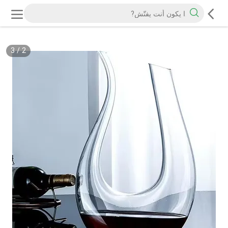
3
/
2