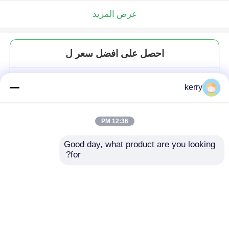
عرض المزيد
احصل على افضل سعر ل
شكل U صافي الزجاج الكريستالي
kerry
شراب مكسر خال من الرصاص
12:36 PM
Good day, what product are you looking 
for?
استمر
المنتجات الموصى بها