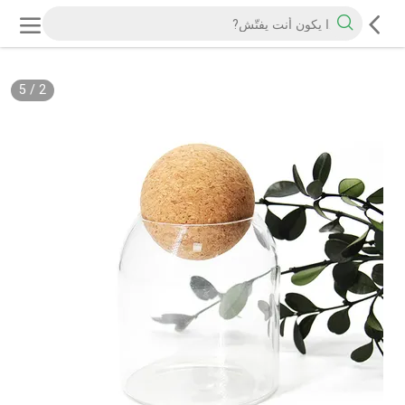
5
/
2