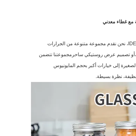
لقد ظهرت الجرارات المصنوعة من الزجاج كخيار رئيسي لمحبي الجرارات. في IDEA، نحن نقدم مجموعة متنوعة من الجرارات
ام،أو تصميم عرض روستيكي ساحرمجموعتنا تتضمن
صغيرة إلى خيارات أكبر بحجم المايونيوس
 نظيفة، نظرة بسيطة.