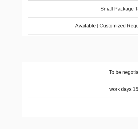
Small Package T
Available | Customized Req
To be negoti
15-20 