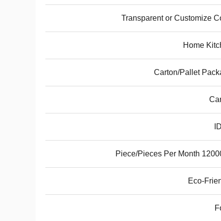
Transparent or Customize C
Home Kitc
Carton/Pallet Pac
Car
I
1200000 Piece/Piec
Eco-Frie
F