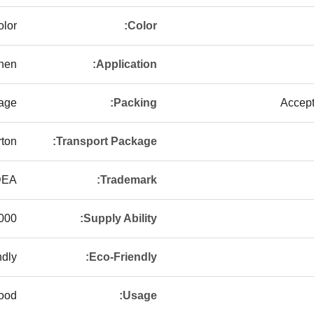
olor
Color:
hen
Application:
kage
Packing:
Accept
ton
Transport Package:
DEA
Trademark:
es Per Month
Supply Ability:
ndly
Eco-Friendly:
ood
Usage: