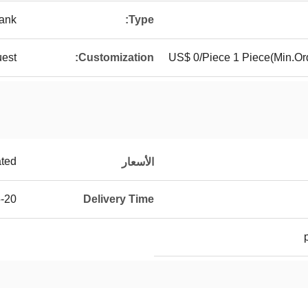
ank
Type:
uest
Customization:
US$ 0/Piece 1 Piece(Min.Or
ated
الأسعار
work days
Delivery Time