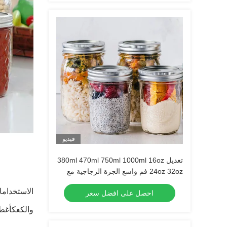
فيديو
تعديل 380ml 470ml 750ml 1000ml 16oz
24oz 32oz فم واسع الجرة الزجاجية مع
غطاء في السائبة
الاستخداما
احصل على افضل سعر
والكعكأغط