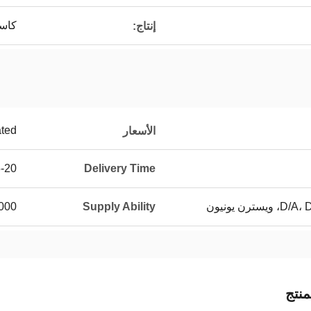
كاس
إنتاج:
ated
الأسعار
work days
Delivery Time
per month
Supply Ability
نتج