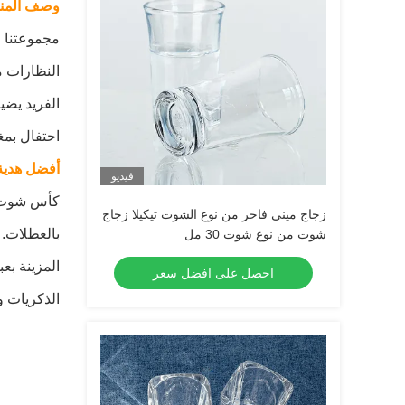
وصف المنت
النظارات م
الفريد يضي
احتفال بمغ
أفضل هدية 
فيديو
كأس شوت مخ
زجاج ميني فاخر من نوع الشوت تيكيلا زجاج
بالعطلات. 
شوت من نوع شوت 30 مل
المزينة بع
احصل على افضل سعر
الذكريات و