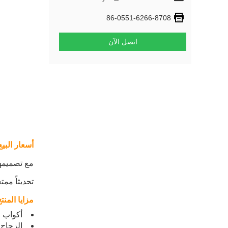
86-0551-6266-8708
اتصل الآن
أسعار البيع
مع تصميمها
تحديثاً ممتع
مزايا المنت
أكواب ا
الزجاج 