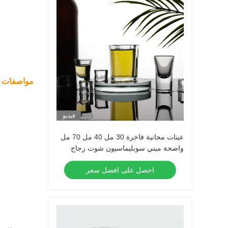
مواصفات ا
فيديو
عينات مجانية فاخرة 30 مل 40 مل 70 مل
واضحة ميني سوبليماسيون شوت زجاج
تيكيلا شوت زجاج إسبريسو شوت زجاج
احصل على افضل سعر