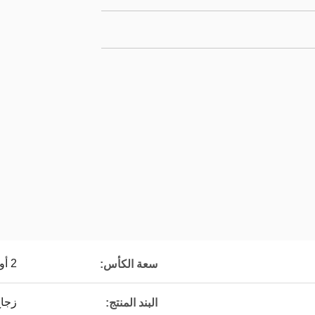
2 أونصة
سعة الكأس:
زجاج
البند المنتج: