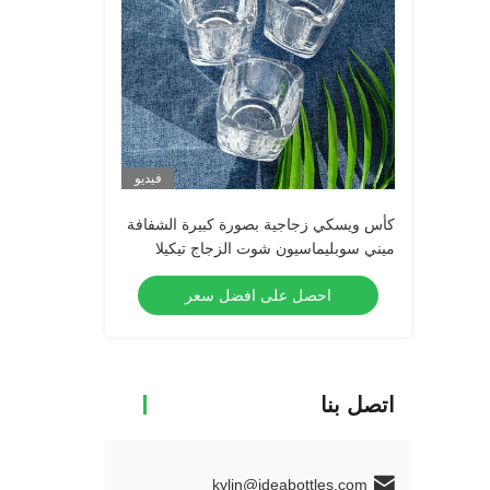
فيديو
كأس ويسكي زجاجية بصورة كبيرة الشفافة
ميني سوبليماسيون شوت الزجاج تيكيلا
شوت الزجاج إسبريسو شوت الزجاج
احصل على افضل سعر
اتصل بنا
kylin@ideabottles.com