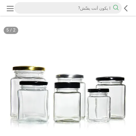
5
/
2