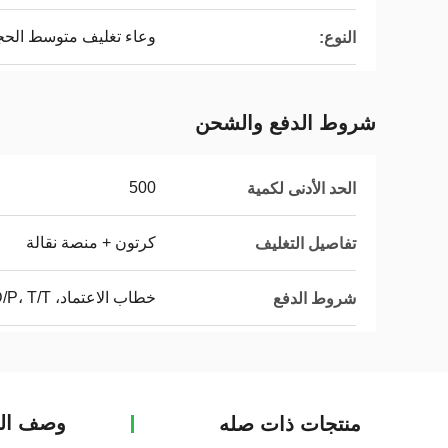
وعاء تغليف متوسط ​​الح
النوع:
شروط الدفع والشحن
500
الحد الأدنى لكمية
كرتون + منصة نقالة
تفاصيل التغليف
خطاب الاعتماد، D/A، D/P، T/T، ويسترن يونيون
شروط الدفع
وصف الم
منتجات ذات صله