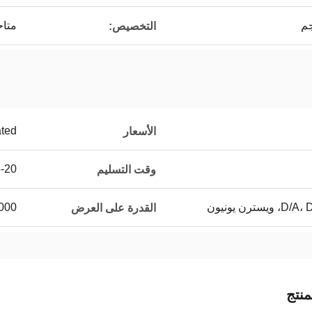
جم
متاح
التخصيص:
ated
الأسعار
15-20 يو
وقت التسليم
1000 قطعة في
القدرة على العرض
نتج