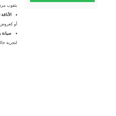
بثقوب مزد
الأناقة
أو كعروض 
صيانة ب
لتجربة خالي