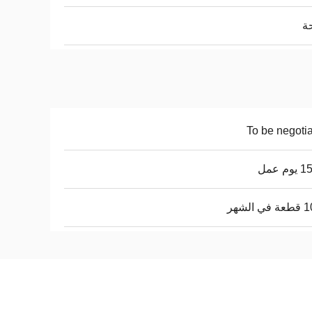
ة
To be negoti
م عمل
 الشهر