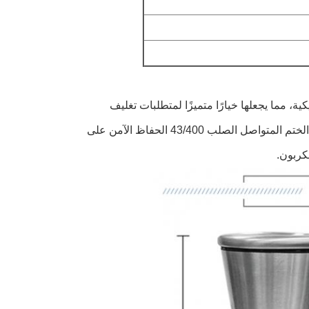
، مما يجعلها خيارًا متميزًا لمتطلبات تغليف
المنتجات.شكلها الدائري يوفر تخزين خال من المتاعب وتقديم جذاب، بينما يضمن الختم المتواصل الصلب 43/400 الحفاظ الآمن على
لكربون.