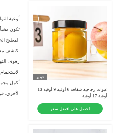
أوعية التو
تكون مخبأة
المطبخ ال
اكتشف مجم
رفوف التوا
فيديو
أكمل مجموع
عبوات زجاجية شفافة 6 أوقية 9 أوقية 13
الأخرى. في IDEA، يمكنك العثور على جرارات التوابل المثالية بأسعار كبيرة ومجملة، مصممة خصي
أوقية 17 أوقية
احصل على افضل سعر