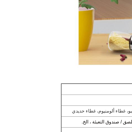
و، غطاء ألومنيوم، غطاء حديدي
صق / صندوق التعبئة ، الخ.