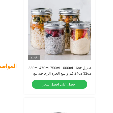
فيديو
المواصف
تعديل 380ml 470ml 750ml 1000ml 16oz
24oz 32oz فم واسع الجرة الزجاجية مع
غطاء في السائبة
احصل على افضل سعر