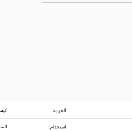
كيس 
الحزمة:
المل
استخدام: