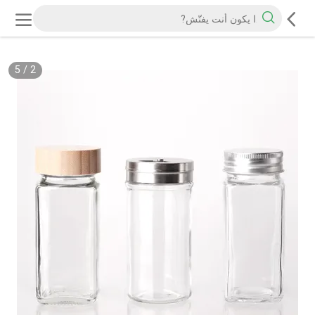
5
/
2