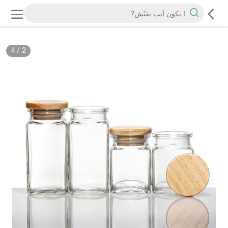
4
/
2