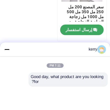
سعر المصنع 200 مل
250 مل 350 مل 500
جولة في المعمل
مل 1000 مل زجاجة
الصلصة الزجاجية مع
غطاء بلاستيكي مع غطاء
إرسال استفسار
ضبط الجودة
مسدس
اتصل بنا
kerry
منزل
حول نا
اتصل بنا
Desktop Site
خريطة الموقع
سياسة الخصوصية
طلب اقتباس
7:11 PM
زجاجات زجاجية
Good day, what product are you looking 
جودة
زجاجات زجاجية
مصنع الصين.Copyright © 2026
for?
Anhui Idea Technology Imp & Exp Co., Ltd.. All
Rights Reserved.
أوعية زجاجية
أكواب زجاجية