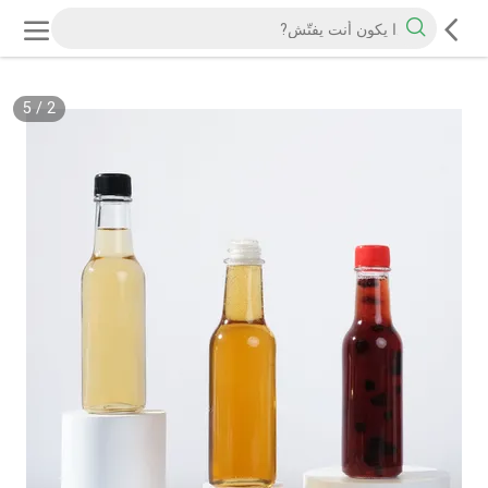
5
/
2