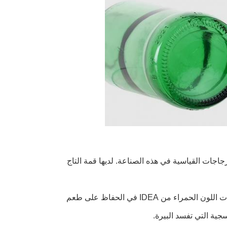
جاجات القياسية في هذه الصناعة. لديها قمة التاج
يبقي البيرة طازجة لفترة أطول: تساعد زجاجات البيرة القابلة لإعادة التعبئة ذات اللون الحمراء من IDEA في الحفاظ على طعم
جية التي تفسد البيرة.