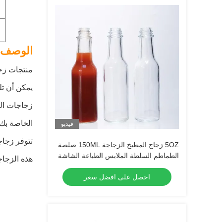
الوصف:
منتجات زجا
يمكن أن تل
زجاجات الب
الخاصة بك 
فيديو
تتوفر زجاجات البيرة في 12 أو 24 علبة.
5OZ زجاج المطبخ الزجاجة 150ML صلصة
الطماطم السلطة الملابس الطباعة الشاشة
هذه الزجاج
احصل على افضل سعر