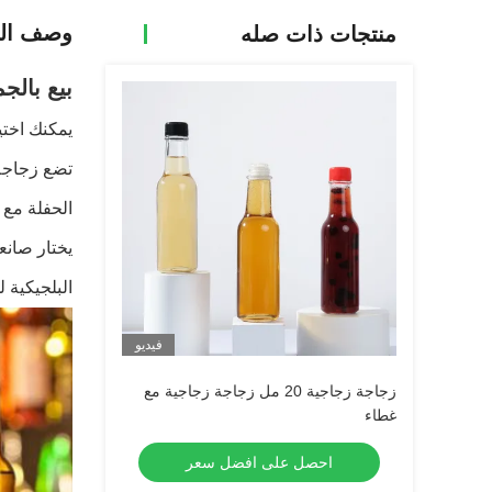
وصف الم
منتجات ذات صله
بيع بالجملة ز
تضع زجاجة
الحفلة مع
يختار صانع
البلجيكية 
فيديو
زجاجة زجاجية 20 مل زجاجة زجاجية مع
غطاء
احصل على افضل سعر