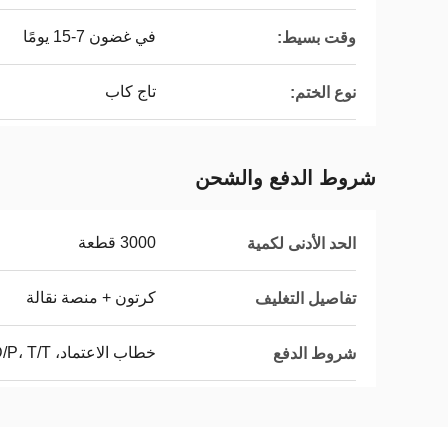
في غضون 7-15 يومًا
وقت بسيط:
تاج كاب
نوع الختم:
شروط الدفع والشحن
3000 قطعة
الحد الأدنى لكمية
كرتون + منصة نقالة
تفاصيل التغليف
خطاب الاعتماد، D/A، D/P، T/T، ويسترن يونيون
شروط الدفع