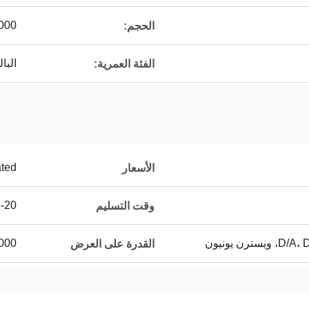
1000
الحجم:
البا
الفئة العمرية:
ated
الأسعار
15-20 يو
وقت التسليم
150،000 جهاز
القدرة على العرض