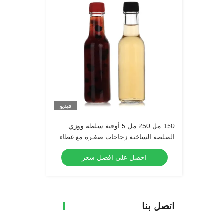
فيديو
150 مل 250 مل 5 أوقية سلطة ووزي
الصلصة الساخنة زجاجات صغيرة مع غطاء
أسود مضاد للفشار
احصل على افضل سعر
اتصل بنا