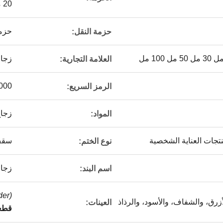
20 مل 468 قطعة
حزمة
حزمة النقل:
زجاج
العلامة التجارية:
000
الرمز السريع:
زجا
المواد:
جات العناية الشخصية
سقف
نوع الختم:
زجاج
اسم البند:
r) |
أزرق، والشفاف، والأسود، والرذاذ
العينات:
قطعة 1 قطعة (الحد ا