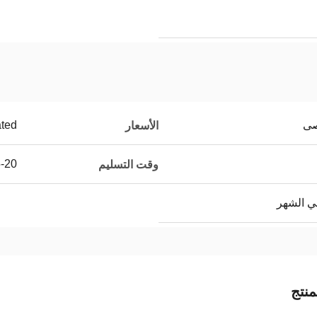
ated
الأسعار
15-20 يو
وقت التسليم
نتج