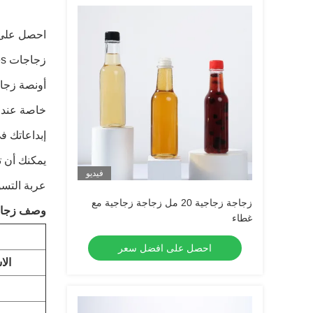
أونصة زجاجي
إبداعاتك ف
يمكنك أن ت
فيديو
عربة التسو
زجاجة زجاجية 20 مل زجاجة زجاجية مع
وصف زجاج
غطاء
احصل على افضل سعر
الا