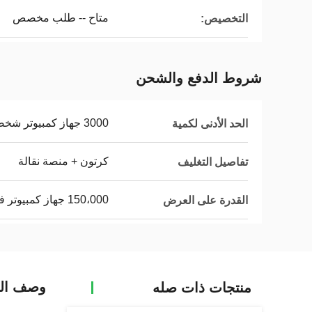
متاح -- طلب مخصص
التخصيص:
شروط الدفع والشحن
3000 جهاز كمبيوتر شخصى
الحد الأدنى لكمية
كرتون + منصة نقالة
تفاصيل التغليف
150،000 جهاز كمبيوتر في الشهر
القدرة على العرض
وصف الم
منتجات ذات صله