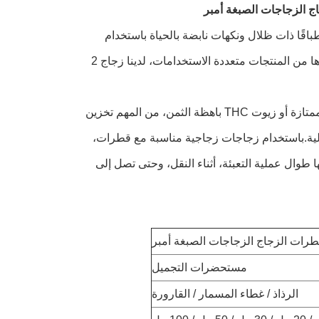
 على جرعة CBD المثالية، أو أشرط أطباقًا ذات ظلال ونكهات نابضة بالحياة باستخدام
زجاجات IDEA Bottles.سواء كنت تضع صمغات عشبية، الزيوت الأساسية، أو غيرها من المنتجات متعددة الاستخدامات، لدينا زجاج 2
خاصة عندما تتعامل مع المنتجات ذات القيمة العالية مثل مستحضرات التجميل الممتازة أو زيوت THC باهظة الثمن، من المهم تخزين
الية.باستخدام زجاجات زجاجية مناسبة مع قطرات،
 طوال عملية التعبئة، أثناء النقل، وحتى تصل إلى
مستحضرات التجميل
الرذاذ / غطاء المسمار / القارورة