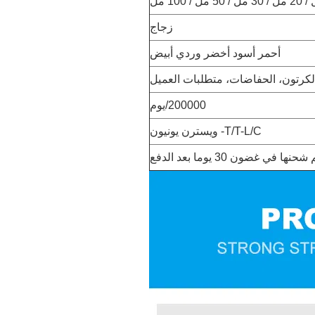
زجاج
أحمر أسود أخضر وردي أبيض
لكرتون، الحفاضات، متطلبات العميل
200000/يوم
T/T-L/C- ويسترن يونيون
شحنها في غضون 30 يوما بعد الدفع