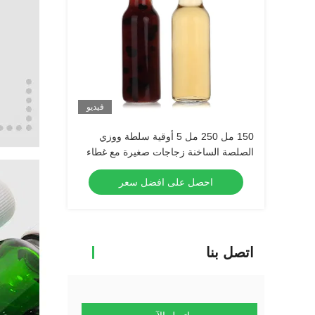
فيديو
150 مل 250 مل 5 أوقية سلطة ووزي
الصلصة الساخنة زجاجات صغيرة مع غطاء
أسود مضاد للفشار
احصل على افضل سعر
اتصل بنا