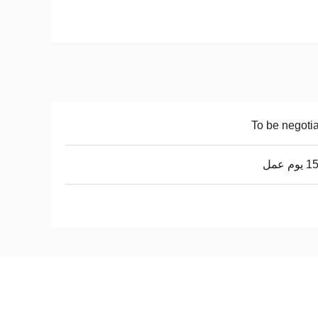
To be negoti
م عمل