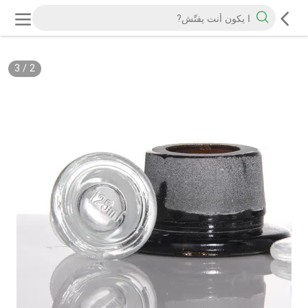
3
/
2