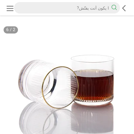
6
/
2