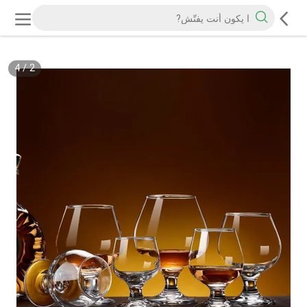
4
/
2