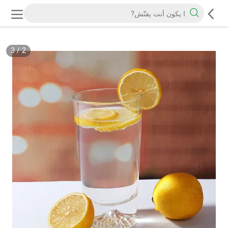
3
/
2