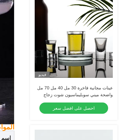
فيديو
عينات مجانية فاخرة 30 مل 40 مل 70 مل
واضحة ميني سوبليماسيون شوت زجاج
تيكيلا شوت زجاج إسبريسو شوت زجاج
احصل على افضل سعر
الموا
اسم ا