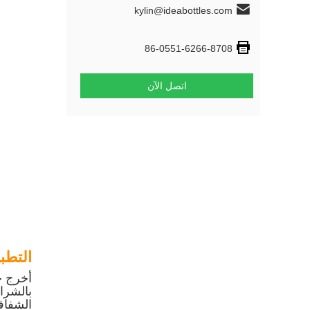
kylin@ideabottles.com
86-0551-6266-8708
اتصل الآن
التطب
أخرج خ
بالشرا
الشفاف