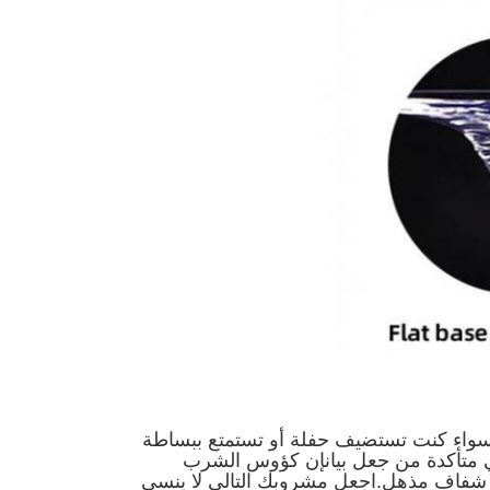
 سواء كنت تستضيف حفلة أو تستمتع ببساطة
ي متأكدة من جعل بيانإن كؤوس الشرب
ن شفاف مذهل.اجعل مشروبك التالي لا ينسى