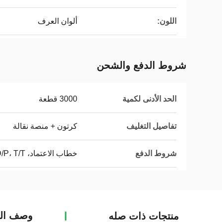
اللون:
ألوان العرف
شروط الدفع والشحن
الحد الأدنى لكمية
3000 قطعة
تفاصيل التغليف
كرتون + منصة نقالة
شروط الدفع
خطاب الاعتماد، D/A، D/P، T/T، ويسترن يونيون
وصف الم
منتجات ذات صله