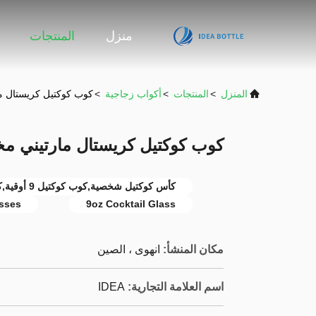
منزل
المنتجات
المنزل
>
المنتجات
>
أكواب زجاجية
>
كوب كوكتيل كريستال مارتي
كوب كوكتيل كريستال مارتيني مخصص لع
كأس كوكتيل شخصية,كوب كوكتيل 9 أوقية,كؤوس المارتيني المخصصة لعيد الميلاد
asses
9oz Cocktail Glass
مكان المنشأ:
انهوى ، الصين
اسم العلامة التجارية:
IDEA