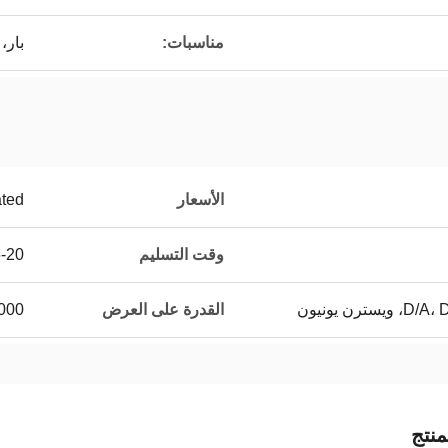
مناسبات:
بار،
الأسعار
ated
وقت التسليم
15-20 يو
القدرة على العرض
150،000 جهاز
نتج