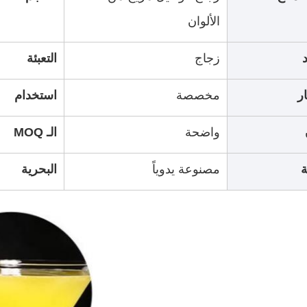
الألوان
د
زجاج
التعبئة
ر
مخصصة
استخدام
واضحة
الـ MOQ
ة
مصنوعة يدوياً
البحرية