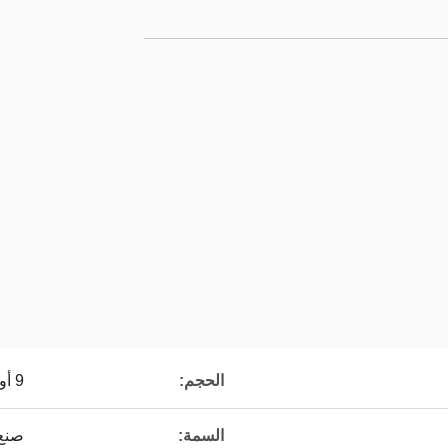
الحجم:
9 أوقية
السمة:
صنع