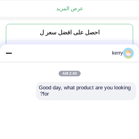
عرض المزيد
احصل على افضل سعر ل
عينة مجانية منتجون جدد يبيعون نمط
kerry
شلالات شفافة ويسكي أيرلندي زجاج
جليد
2:40 AM
Good day, what product are you looking 
for?
استمر
المنتجات الموصى بها