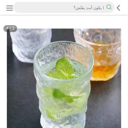
4
/
2