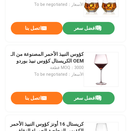
الأسعار：To be negotiated
جولة في المعمل
افضل سعر
اتصل بنا
ضبط الجودة
اتصل بنا
كؤوس النبيذ الأحمر المصنوعة من الـ
OEM الكريستال كؤوس نبيذ بوردو
MOQ：3000 قطعة
طلب اقتباس
الأسعار：To be negotiated
زجاجات زجاجية
افضل سعر
اتصل بنا
أوعية زجاجية
كريستال 16 أونز كؤوس النبيذ الأحمر
أكواب زجاجية
الكؤوس الزجاجية الحمراء الزفاف