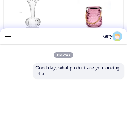
تصميم مخصص 5 بوصة
طراز أوروبي من طراز
kerry
10 بوصة أسطوانة
آرت ديكو الزجاج الشفاف
كلاسيكية زهرة زجاجي
2:43 PM
افضل سعر
افضل سعر
Good day, what product are you looking 
for?
اتصل بنا
اتصل بنا
عرض المزيد
منزل
حول نا
اتصل بنا
Desktop Site