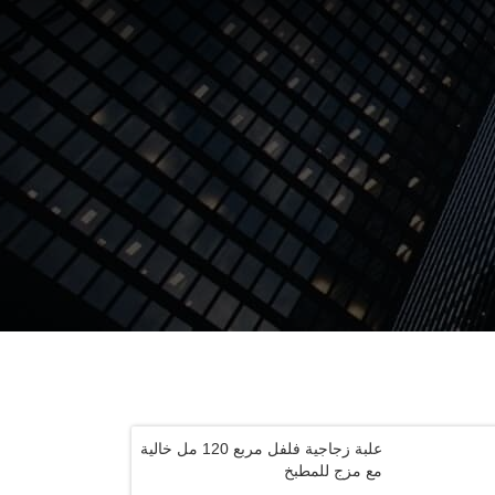
علبة زجاجية فلفل مربع 120 مل خالية
مع مزج للمطبخ