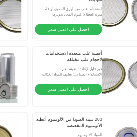
استخدام: علب من الورق المقوى أو علب
الصفيح
ميزة الغطاء: المواد المعاد تدويرها
احصل على افضل سعر
أغطية علب متعددة الاستخدامات
لأحجام علب مختلفة
غير قابل لإعادة التعبئة: نعم..
الاستخدام الصناعى: تغليف المواد الغذائية
والمشروبات
احصل على افضل سعر
200 قنينة الصودا من الألومنيوم أغطية
الألومنيوم المخصصة
المواد: الألومنيوم