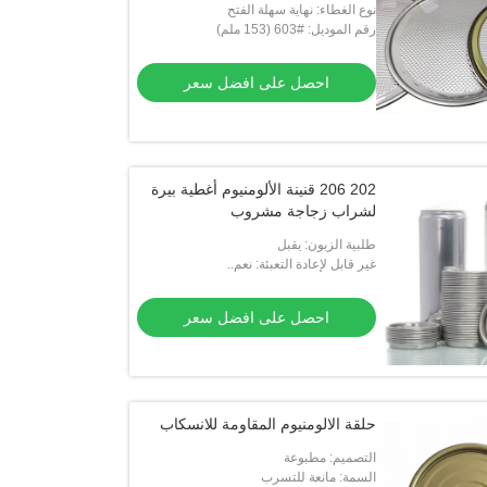
نوع الغطاء: نهاية سهلة الفتح
رقم الموديل: #603 (153 ملم)
احصل على افضل سعر
202 206 قنينة الألومنيوم أغطية بيرة
لشراب زجاجة مشروب
طلبية الزبون: يقبل
غير قابل لإعادة التعبئة: نعم..
احصل على افضل سعر
حلقة الالومنيوم المقاومة للانسكاب
التصميم: مطبوعة
السمة: مانعة للتسرب