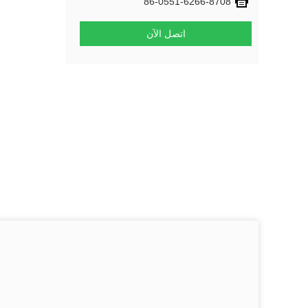
86-0551-6266-8708
اتصل الآن